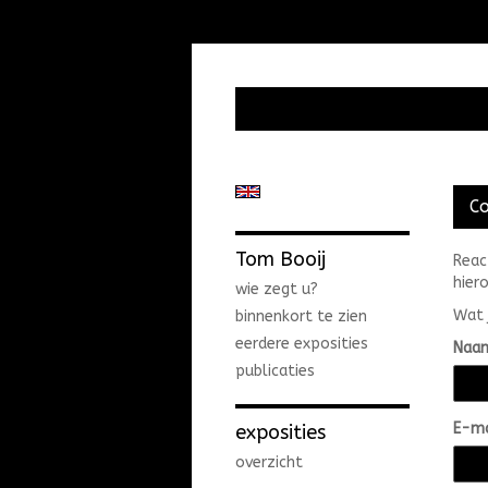
C
Tom Booij
Reac
hiero
wie zegt u?
Wat 
binnenkort te zien
eerdere exposities
Naa
publicaties
E-ma
exposities
overzicht