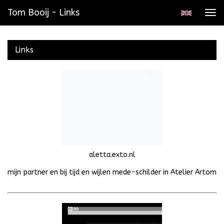
Tom Booij - Links
Tog
navi
Links
aletta.exto.nl
mijn partner en bij tijd en wijlen mede-schilder in Atelier Artom