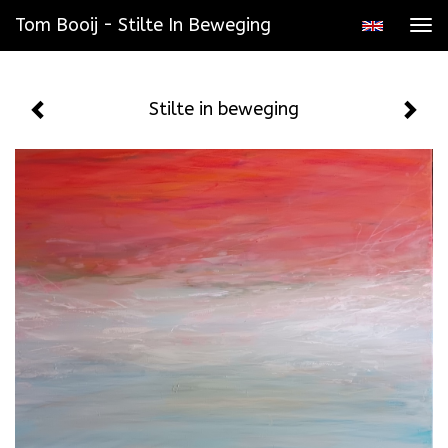
Tom Booij - Stilte In Beweging
Tog
navi
Stilte in beweging