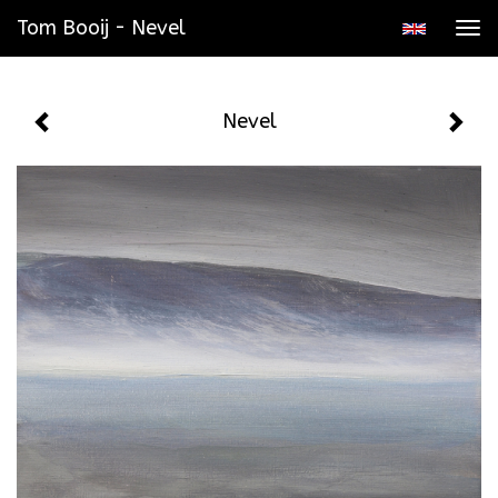
Tom Booij - Nevel
Tog
navi
Nevel