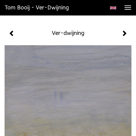
Tom Booij - Ver-Dwijning
Tog
navi
Ver-dwijning