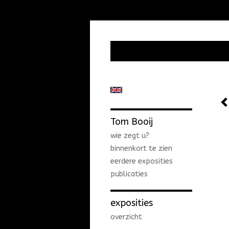
Tom Booij
wie zegt u?
binnenkort te zien
eerdere exposities
publicaties
exposities
overzicht