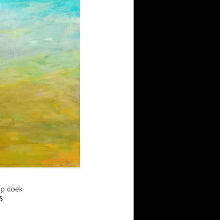
Op doek
5