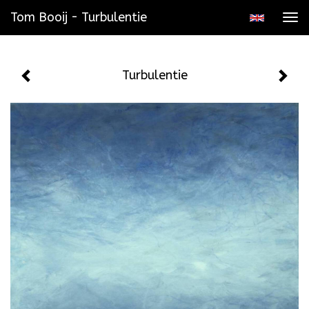
Tom Booij - Turbulentie
Tog
navi
Turbulentie