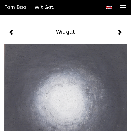
Tom Booij - Wit Gat
Tog
navi
Wit gat