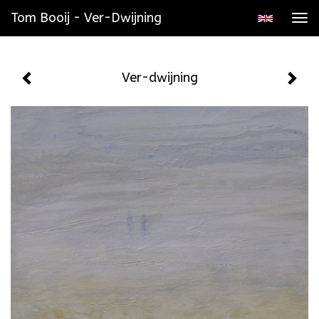
Tom Booij - Ver-Dwijning
Tog
navi
Ver-dwijning