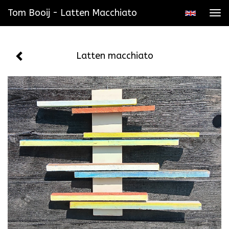
Tom Booij - Latten Macchiato
Tog
navi
Latten macchiato