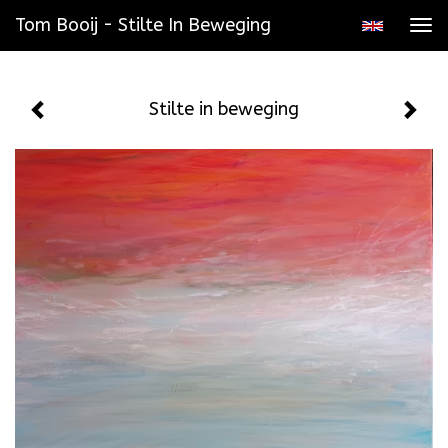
Tom Booij - Stilte In Beweging
Tog
navi
Stilte in beweging